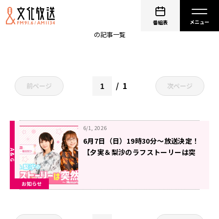
内山夕実
番組表
の記事一覧
1
前ページ
次ページ
6/1, 2026
6月7日（日）19時30分～放送決定！
【夕実＆梨沙のラフストーリーは突
然に～Memories～】
お知らせ