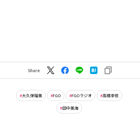
Share
大久保瑠美
FGO
FGOラジオ
高橋李依
田中美海