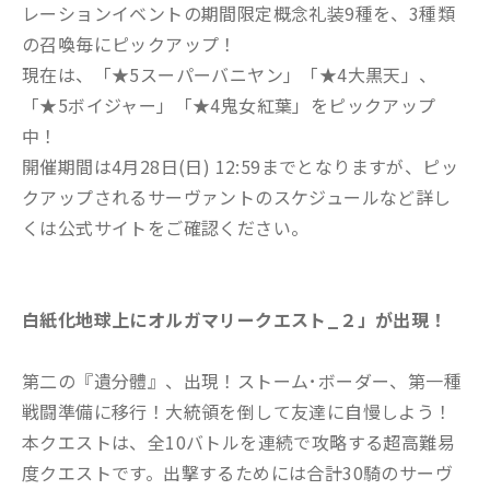
レーションイベントの期間限定概念礼装9種を、3種類
の召喚毎にピックアップ！
現在は、「★5スーパーバニヤン」「★4大黒天」、
「★5ボイジャー」「★4鬼女紅葉」をピックアップ
中！
開催期間は4月28日(日) 12:59までとなりますが、ピッ
クアップされるサーヴァントのスケジュールなど詳し
くは公式サイトをご確認ください。
白紙化地球上にオルガマリークエスト_２」が出現！
第二の『遺分體』、出現！ストーム･ボーダー、第一種
戦闘準備に移行！大統領を倒して友達に自慢しよう！
本クエストは、全10バトルを連続で攻略する超高難易
度クエストです。出撃するためには合計30騎のサーヴ