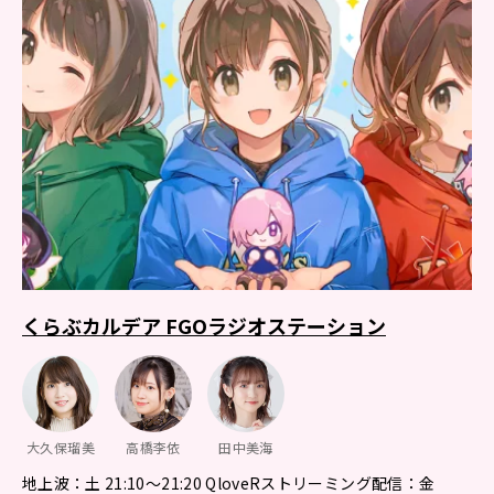
くらぶカルデア FGOラジオステーション
大久保瑠美
高橋李依
田中美海
地上波：土 21:10～21:20 QloveRストリーミング配信：金