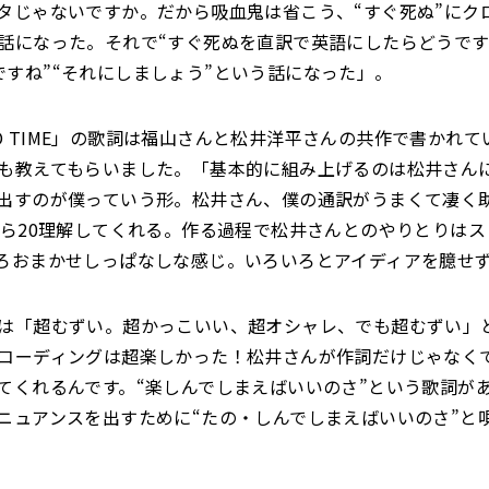
タじゃないですか。だから吸血鬼は省こう、“すぐ死ぬ”にク
話になった。それで“すぐ死ぬを直訳で英語にしたらどうですか？
IMEですね”“それにしましょう”という話になった」。
N NO TIME」の歌詞は福山さんと松井洋平さんの共作で書かれ
も教えてもらいました。「基本的に組み上げるのは松井さん
出すのが僕っていう形。松井さん、僕の通訳がうまくて凄く
たら20理解してくれる。作る過程で松井さんとのやりとりは
ろおまかせしっぱなしな感じ。いろいろとアイディアを臆せ
は「超むずい。超かっこいい、超オシャレ、でも超むずい」
コーディングは超楽しかった！松井さんが作詞だけじゃなく
てくれるんです。“楽しんでしまえばいいのさ”という歌詞が
ニュアンスを出すために“たの・しんでしまえばいいのさ”と