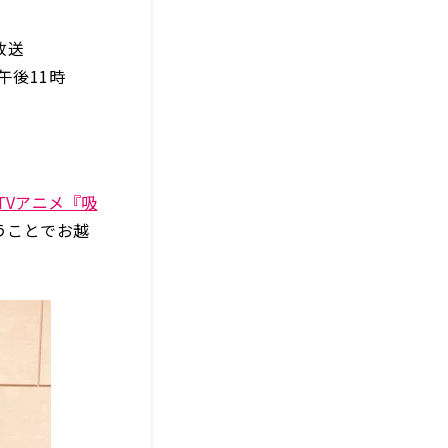
放送
午後11時
TVアニメ『吸
いうことでお越