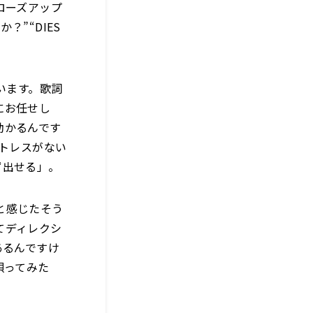
ローズアップ
”“DIES
ています。歌詞
にお任せし
助かるんです
ストレスがない
ず出せる」。
と感じたそう
てディレクシ
あるんですけ
唄ってみた