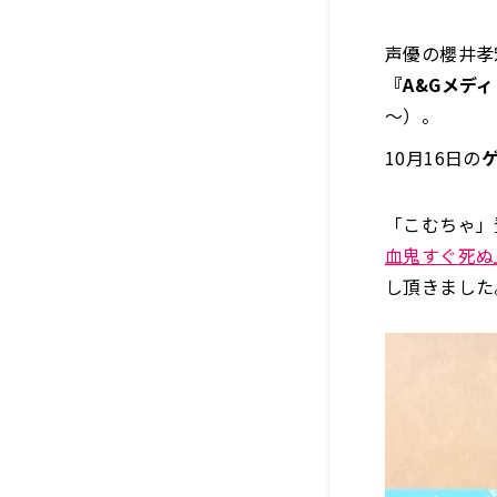
声優の櫻井孝
『A&Gメデ
～）。
10月16日の
「こむちゃ」
血鬼すぐ死ぬ
し頂きました