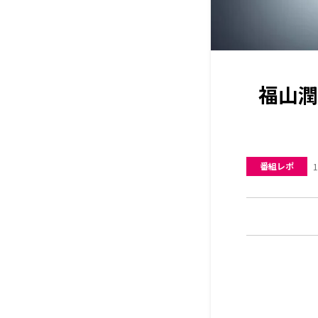
福山潤
番組レポ
1