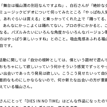
「舞台は福山潤の別荘なんですよね」、白石さんが「絶妙な
ミュージックビデオについて伺ってみたところ「やっぱね人
、あれぐらいは買える」と乗っかってくれた上で「踊ってる
、あんなにかっこよくは踊れてない。プロの手にかかると、
なる。パズルみたいにいろんな角度からいろんなバージョン
のはやっぱり楽しいっすね」とのこと。吸血鬼感あふれる福
目です。
活動に関しては「自分の根幹としては、僕という題材で遊ん
おもちゃにして欲しいっていう何かそういう感覚でずっとや
い出会いであったり発見は欲しい。こうこう見せたいって自
面的なものにしかならないので、何か新たな出会いの方が重
えている福山さん。
んにとって「DIES IN NO TIME」はどんな作品になった