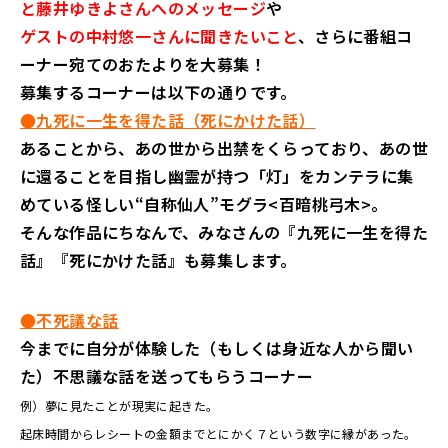
と藤井ゆきよさんへのメッセージ
や
ゲストの中村悠一さんに聞きたいこと
、さらに番組コ
ーナー宛てのおたよりを大募集！
募集するコーナーは以下の通りです。
●九死に一生を得た話（死にかけた話）
あることから、あの世から出禁をくらっており、あの世
に還ることを目指し幽霊が持つ「灯」をカンテラに集
めている怪しい“自称仙人”モグラ<百暗桃弓木>。
そんな作品にちなんで、みなさんの『九死に一生を得た
話』『死にかけた話』も募集します。
●不死議な話
今までに自分が体験した（もしくは身近な人から聞い
た）不思議な話を送ってもらうコーナー
例）夢に見たことが現実に起きた。
起床時間からレシートの金額までとにかく７という数字に縁があった。