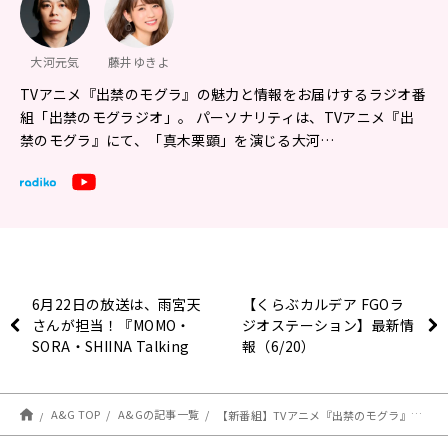
大河元気
藤井ゆきよ
TVアニメ『出禁のモグラ』の魅力と情報をお届けするラジオ番
組「出禁のモグラジオ」。 パーソナリティは、TVアニメ『出
禁のモグラ』にて、「真木栗顕」を演じる大河…
6月22日の放送は、雨宮天
【くらぶカルデア FGOラ
さんが担当！『MOMO・
ジオステーション】最新情
SORA・SHIINA Talking
報（6/20）
Box』
A&G TOP
A&Gの記事一覧
【新番組】TVアニメ『出禁のモグラ』のラジオ番組が放送決定＆第1回ゲスト・中村悠一さんへのメール大募集！