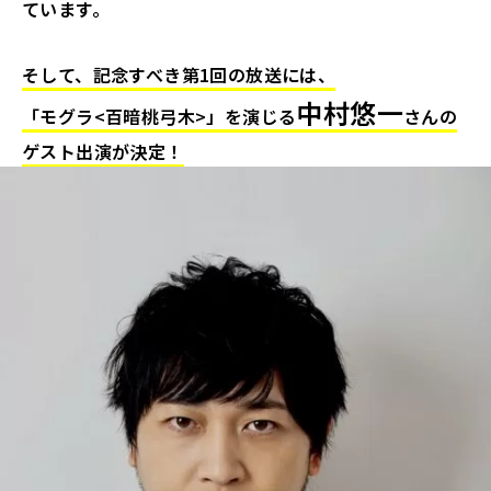
ています。
そして、記念すべき第1回の放送には、
中村悠一
「モグラ<百暗桃弓木>」を演じる
さんの
ゲスト出演が決定！