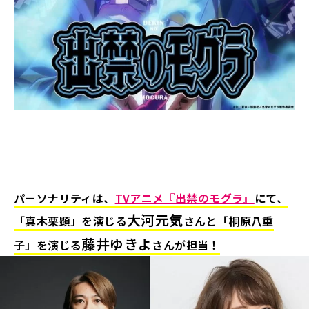
パーソナリティは、
TVアニメ『出禁のモグラ』
にて、
大河元気
「真木栗顕」を演じる
さんと「桐原八重
藤井ゆきよ
子」を演じる
さんが担当！