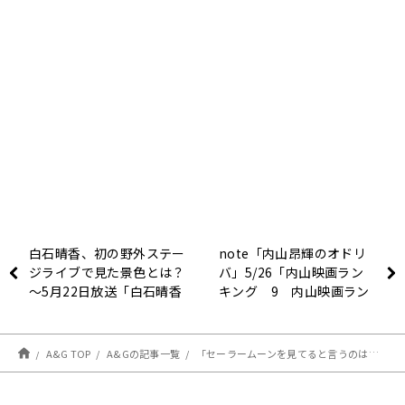
白石晴香、初の野外ステー
note「内山昂輝のオドリ
ジライブで見た景色とは？
バ」5/26「内山映画ラン
～5月22日放送「白石晴香
キング 9 内山映画ラン
のぽかぽかたいむ」
キング2017 10位～8位」
を更新しました
A&G TOP
A&Gの記事一覧
「セーラームーンを見てると言うのはタブーだった」岡本信彦が学生時代のアニメの思い出を語る～ 5月6日放送「超！A＆G＋ × ABEMAアニメ Special Radio Program～A＆G Persons Vol.21「岡本信彦」前編～」