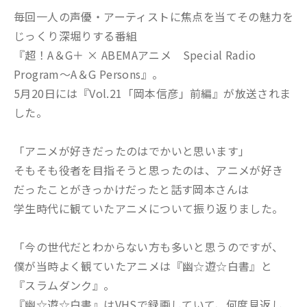
毎回一人の声優・アーティストに焦点を当てその魅力を
じっくり深堀りする番組
『超！A＆G＋ × ABEMAアニメ Special Radio
Program～A＆G Persons』。
5月20日には『Vol.21「岡本信彦」前編』が放送されま
した。
「アニメが好きだったのはでかいと思います」
そもそも役者を目指そうと思ったのは、アニメが好き
だったことがきっかけだったと話す岡本さんは
学生時代に観ていたアニメについて振り返りました。
「今の世代だとわからない方も多いと思うのですが、
僕が当時よく観ていたアニメは『幽☆遊☆白書』と
『スラムダンク』。
『幽☆遊☆白書』はVHSで録画していて、何度見返し