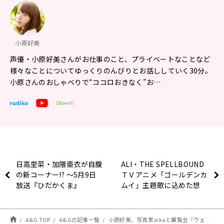
小原好美
声優・小原好美さんがお仕事のこと、プライベートなことなど
様々なことについてゆっくりのんびりとお話ししていく30分。
小原さんのおしゃべりで“ココロおきなく”お…
日高里菜・加隈亜衣が自腹
ALI・THE SPELLBOUND
の新コーナー!? ～5月9日
ＴＶアニメ「ゴールデンカ
放送『ひだかくま』
ムイ」主題歌に込めた想
い！
A&G TOP
A&Gの記事一覧
小原好美、写真家aikaと展覧会「ウェス・アンダーソン過ぎる風景展」を訪れたエピソードを語る ～5月7日放送『小原好美のココロおきなく』