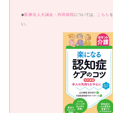
◆
医療法人大誠会・内田病院
については、
こちら
い。