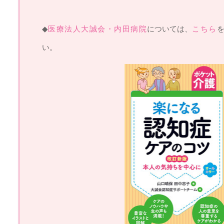
◆
医療法人大誠会・内田病院
については、
こちら
い。