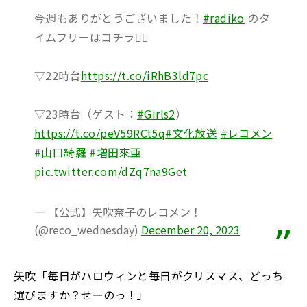
今週もありがとうございました！
#radiko
のタ
イムフリーはコチラ💁‍♀️
▽22時台
https://t.co/iRhB3ld7pc
▽23時台（ゲスト：
#Girls2
）
https://t.co/peV59RCt5q
#文化放送
#レコメン
#山口綺羅
#増田來亜
pic.twitter.com/dZq7na9Get
— 【公式】矢吹奈子のレコメン！
(@reco_wednesday)
December 20, 2023
矢吹「毎日がハロウィンと毎日がクリスマス、どっち
選びますか？せーのっ！」