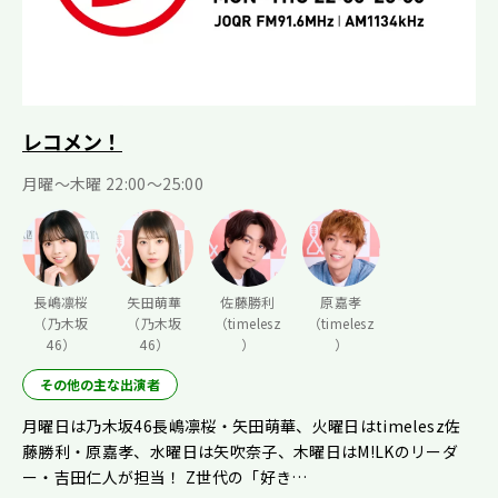
レコメン！
月曜〜木曜 22:00〜25:00
長嶋凛桜
矢田萌華
佐藤勝利
原嘉孝
（乃木坂
（乃木坂
（timelesz
（timelesz
46）
46）
）
）
その他の主な出演者
月曜日は乃木坂46長嶋凛桜・矢田萌華、火曜日はtimelesz佐
藤勝利・原嘉孝、水曜日は矢吹奈子、木曜日はM!LKのリーダ
ー・吉田仁人が担当！ Z世代の「好き…