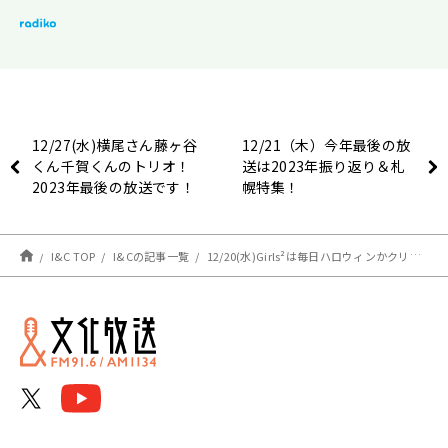
12/27(水)横尾さん藤ヶ谷
12/21（木）今年最後の放
くん千賀くんのトリオ！
送は2023年振り返り＆札
2023年最後の放送です！
幌特集！
I&C TOP
I&Cの記事一覧
12/20(水)Girls²は毎日ハロウィンかクリスマスだったらどっちを選ぶ？【矢吹奈子のレコメン！】