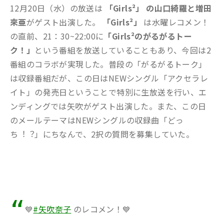
12月20日（水）の放送は
「Girls²」 の山口綺羅と増田
來亜
がゲスト出演した。
「Girls²」
は水曜レコメン！
の直前、21：30~22:00に
「
Girls²のがるがるトー
ク！」
という番組を放送していることもあり、今回は2
番組のコラボが実現した。普段の「がるがるトーク」
は収録番組だが、この日はNEWシングル「アクセラレ
イト」の発売日ということで特別に生放送を行い、エ
ンディングでは矢吹がゲスト出演した。また、この日
のメールテーマはNEWシングルの収録曲「どっ
ち︕︖」にちなんで、2択の質問を募集していた。
💙
#矢吹奈子
のレコメン！💙