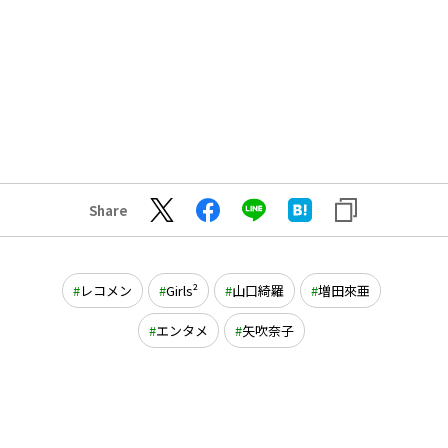
Share
レコメン
Girls²
山口綺羅
増田來亜
エンタメ
矢吹奈子