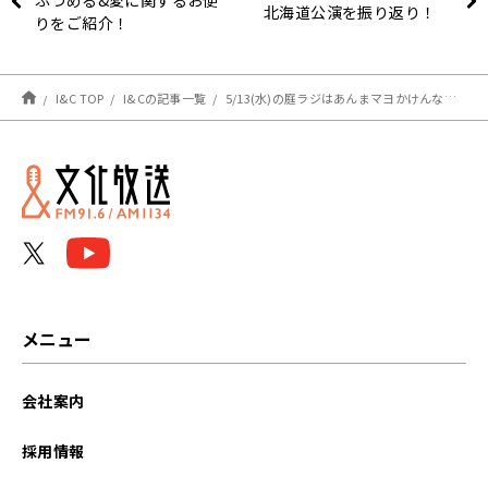
ふつめる&愛に関するお便
北海道公演を振り返り！
りをご紹介！
I&C TOP
I&Cの記事一覧
5/13(水)の庭ラジはあんまマヨかけんなよ&久々のキスマイ玉森くんメールの紹介など！
メニュー
会社案内
採用情報