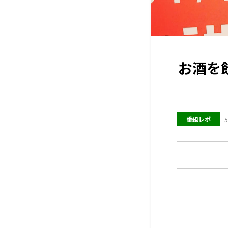
お酒を
番組レポ
5