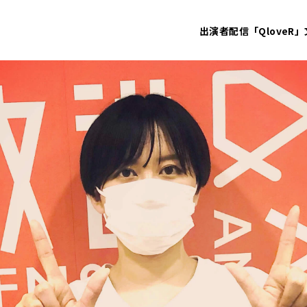
出演者
配信「QloveR」