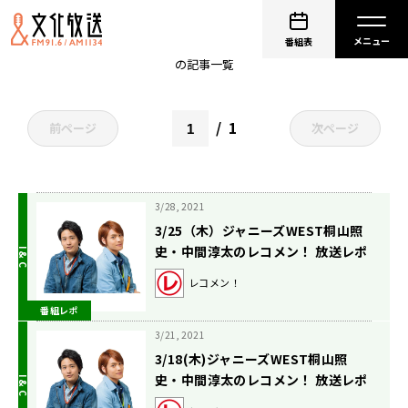
非公開: 中間淳太（WEST.）
番組表
の記事一覧
1
前ページ
次ページ
3/28, 2021
3/25（木）ジャニーズWEST桐山照
史・中間淳太のレコメン！ 放送レポ
ート
レコメン！
番組レポ
3/21, 2021
3/18(木)ジャニーズWEST桐山照
史・中間淳太のレコメン！ 放送レポ
ート