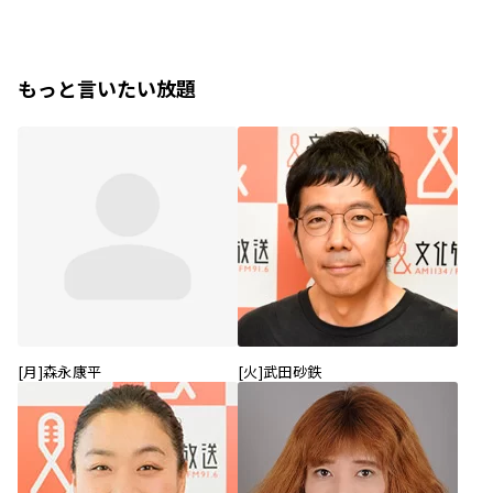
もっと言いたい放題
[月]森永康平
[火]武田砂鉄