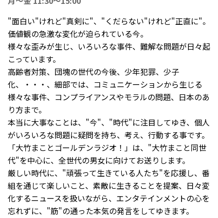
月〜金 11:30～15:00
"面白い"けれど"真剣に"、"くだらない"けれど"正直に"。
価値観の急激な変化が迫られている今。
様々な歪みが生じ、いろいろな事件、難解な問題が日々起
こっています。
高齢者対策、団塊の世代の今後、少年犯罪、少子
化、・・・、細部では、コミュニケーションから生じる
様々な事件、コンプライアンスやモラルの問題、日本のあ
り方まで。
本当に大事なことは、"今"、"時代"に注目してゆき、個人
がいろいろな問題に疑問を持ち、考え、行動する事です。
「大竹まことゴールデンラジオ！」は、"大竹まこと同世
代"を中心に、全世代の男女に向けてお送りします。
厳しい時代に、"頑張って生きている人たち"を応援し、番
組を通じて楽しいこと、素敵に生きることを提案、日々変
化するニュースを扱いながら、エンタテインメントの心を
忘れずに、"筋"の通った本気の発言をしてゆきます。