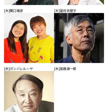
[木]関口靖彦
[木]望月衣塑子
[木]ガンバレルーヤ
[木]高橋源一郎