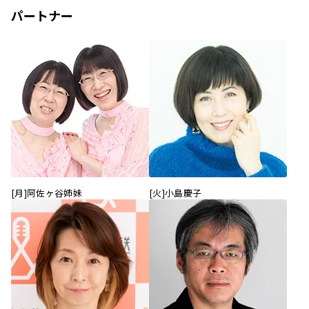
パートナー
[月]阿佐ヶ谷姉妹
[火]小島慶子