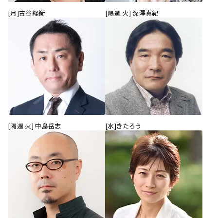
[月]古谷経衡
[隔週 火] 深澤真紀
[隔週 火] 中島岳志
[水]きたろう