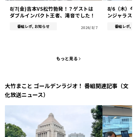
8/7(金)吉本VS松竹勃発！？ゲストは
8/6（木）
ダブルインパクト王者、滝音でした！
ンジャラス
番組レポ, お知らせ
番組レポ, 
2026/8/7
もっと見る
大竹まこと ゴールデンラジオ！ 番組関連記事（文
化放送ニュース）