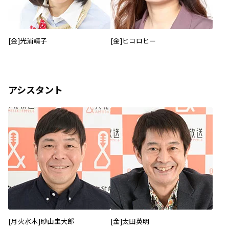
[金]光浦靖子
[金]ヒコロヒー
アシスタント
[月火水木]砂山圭大郎
[金]太田英明