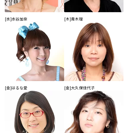
[水]水谷加奈
[木]青木理
[金]はるな愛
[金]大久保佳代子