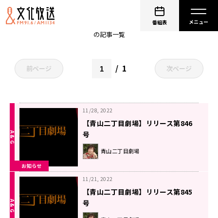
古川登志夫
番組表
の記事一覧
1
前ページ
次ページ
11/28, 2022
【青山二丁目劇場】リリース第846
号
青山二丁目劇場
お知らせ
11/21, 2022
【青山二丁目劇場】リリース第845
号