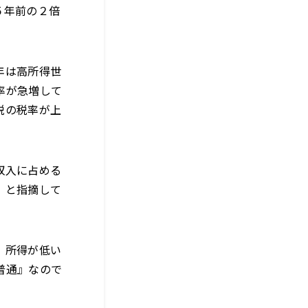
５年前の２倍
年は高所得世
率が急増して
税の税率が上
収入に占める
」と指摘して
。所得が低い
普通』なので