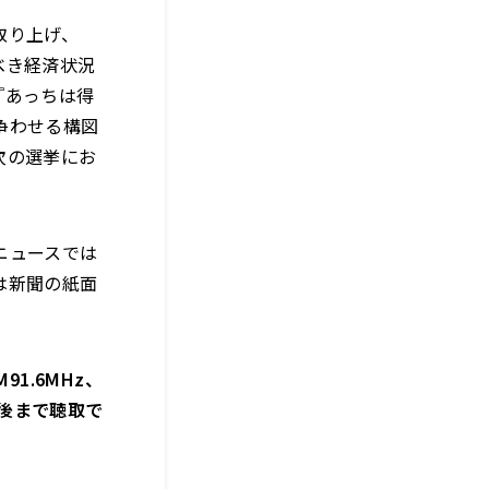
取り上げ、
べき経済状況
『あっちは得
争わせる構図
次の選挙にお
ニュースでは
は新聞の紙面
1.6MHz、
週間後まで聴取で