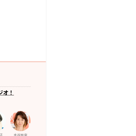
ジオ！
子
水谷加奈