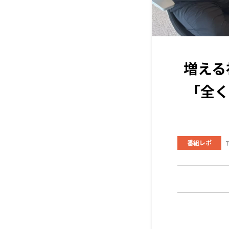
増える
「全く
番組レポ
7