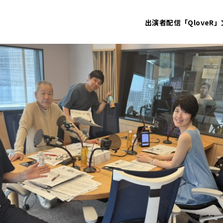
出演者
配信「QloveR」