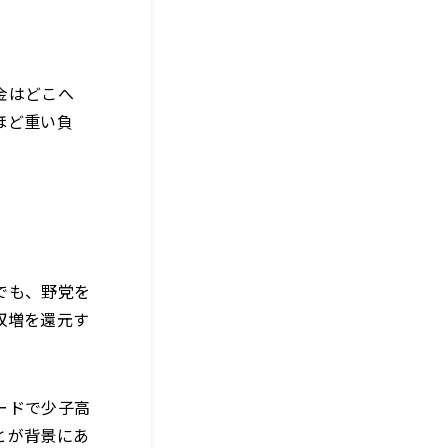
お金はどこへ
ほど重い負
でも、野党を
収増を還元す
ードで少子高
とが背景にあ