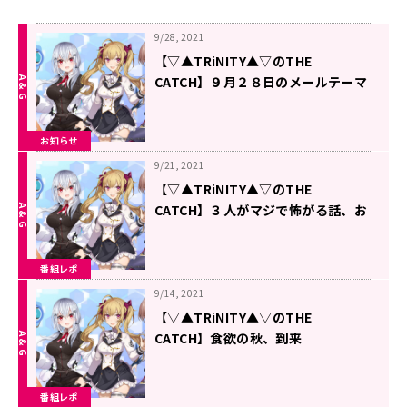
9/28, 2021
【▽▲TRiNITY▲▽のTHE
CATCH】９月２８日のメールテーマ
お知らせ
9/21, 2021
【▽▲TRiNITY▲▽のTHE
CATCH】３人がマジで怖がる話、お
待ちしてます。
番組レポ
9/14, 2021
【▽▲TRiNITY▲▽のTHE
CATCH】食欲の秋、到来
番組レポ