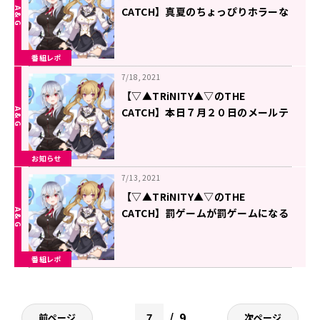
CATCH】真夏のちょっぴりホラーな
ラジオ
番組レポ
7/18, 2021
【▽▲TRiNITY▲▽のTHE
CATCH】本日７月２０日のメールテ
ーマ
お知らせ
7/13, 2021
【▽▲TRiNITY▲▽のTHE
CATCH】罰ゲームが罰ゲームになる
とは限らない。
番組レポ
9
前ページ
次ページ