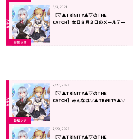
8/3, 2021
【▽▲TRiNITY▲▽のTHE
CATCH】本日８月３日のメールテー
マ
お知らせ
7/27, 2021
【▽▲TRiNITY▲▽のTHE
CATCH】みんなは▽▲TRiNITY▲▽
好きなとこ５個言えるかな？
番組レポ
7/20, 2021
【▽▲TRiNITY▲▽のTHE