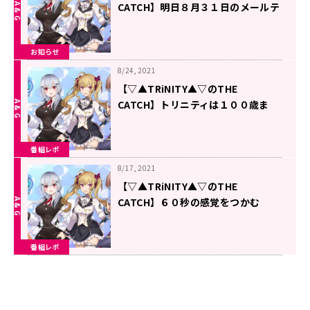
CATCH】明日８月３１日のメールテ
ーマ
お知らせ
8/24, 2021
【▽▲TRiNITY▲▽のTHE
CATCH】トリニティは１００歳ま
で。
番組レポ
8/17, 2021
【▽▲TRiNITY▲▽のTHE
CATCH】６０秒の感覚をつかむ
番組レポ