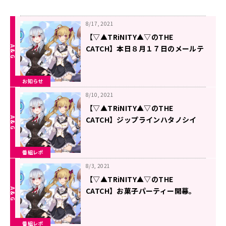
8/17, 2021
【▽▲TRiNITY▲▽のTHE
CATCH】本日８月１７日のメールテ
ーマ
お知らせ
8/10, 2021
【▽▲TRiNITY▲▽のTHE
CATCH】ジップラインハタノシイ
ヨ。
番組レポ
8/3, 2021
【▽▲TRiNITY▲▽のTHE
CATCH】お菓子パーティー開幕。
番組レポ