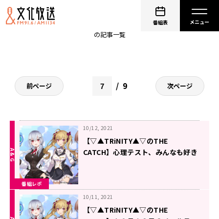
▽▲TRiNITY▲▽
番組表
の記事一覧
9
前ページ
次ページ
10/12, 2021
【▽▲TRiNITY▲▽のTHE
CATCH】心理テスト、みんなも好き
でしょ？
番組レポ
10/11, 2021
【▽▲TRiNITY▲▽のTHE