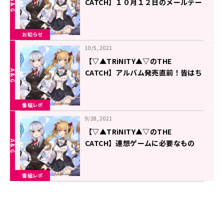
CATCH】１０月１２日のメールテー
マ
お知らせ
10/5, 2021
【▽▲TRiNITY▲▽のTHE
CATCH】アルバム発売直前！皆はち
ゃんと予約したかな！？
番組レポ
9/28, 2021
【▽▲TRiNITY▲▽のTHE
CATCH】連想ゲームに必要なもの
は、思考の瞬発力である。
番組レポ