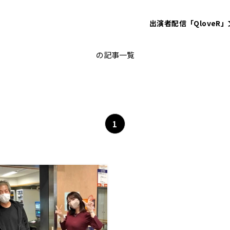
出演者
配信「QloveR」
いい夫婦の日
の記事一覧
1