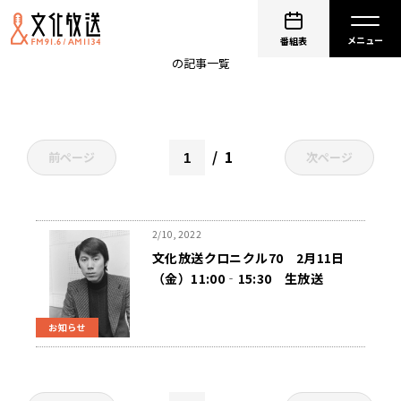
えのきどいちろう意気揚々
番組表
の記事一覧
1
前ページ
次ページ
2/10, 2022
文化放送クロニクル70 2月11日
（金）11:00‐15:30 生放送
お知らせ