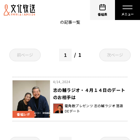
おんな太閤記
番組表
の記事一覧
1
前ページ
次ページ
4/14, 2024
志の輔ラジオ・４月１４日のデート
のお相手は
龍角散プレゼンツ 志の輔ラジオ 落語
DEデート
番組レポ