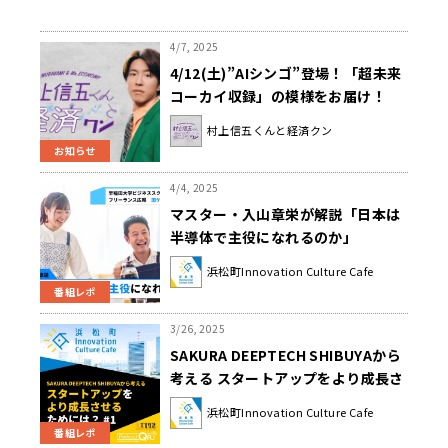
4/7, 2025
4/12(土)”AIシンゴ”登場！「超未来
コーカイ収録」の模様をお届け！
『村上信五くんと経済クン』
村上信五くんと経済クン
お知らせ
4/4, 2025
マスター・入山章栄が解説「日本は
半導体で主役になれるのか」
浜松町Innovation Culture Cafe
番組レポ
3/26, 2025
SAKURA DEEPTECH SHIBUYAから
考える スタートアップをより成長さ
せるためには？
浜松町Innovation Culture Cafe
番組レポ