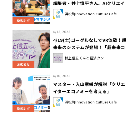
編集者・井上慎平さん、AIクリエイ
ター・関口舞さん
浜松町Innovation Culture Cafe
番組レポ
4/15, 2025
4/19(土)ゴーグルなしでVR体験！超
未来のシステムが登場！「超未来コ
ーカイ収録」の模様をお届け！『村
村上信五くんと経済クン
上信五くんと経済クン』
お知らせ
4/10, 2025
マスター・入山章栄が解説「クリエ
イターエコノミーを考える」
浜松町Innovation Culture Cafe
番組レポ