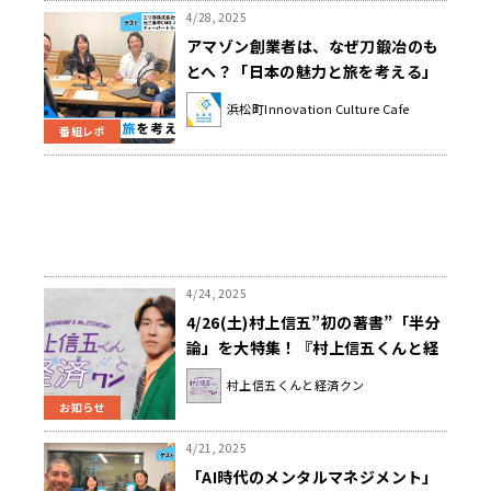
4/28, 2025
アマゾン創業者は、なぜ刀鍛冶のも
とへ？「日本の魅力と旅を考える」
浜松町Innovation Culture Cafe
番組レポ
4/24, 2025
4/26(土)村上信五”初の著書”「半分
論」を大特集！『村上信五くんと経
済クン』
村上信五くんと経済クン
お知らせ
4/21, 2025
「AI時代のメンタルマネジメント」