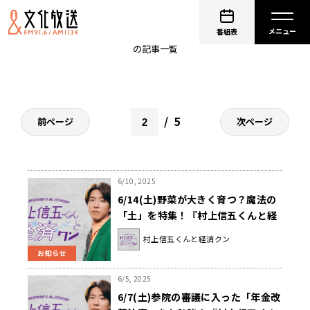
お金
番組表
の記事一覧
5
前ページ
次ページ
6/10, 2025
6/14(土)野菜が大きく育つ？魔法の
「土」を特集！『村上信五くんと経
済クン』
村上信五くんと経済クン
お知らせ
6/5, 2025
6/7(土)参院の審議に入った「年金改