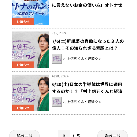
に言えないお金の使い方」オトナ世
代の5割が「趣味」と回答 ～「好
きなアイドル・アーティストのライ
お知らせ
ブチケット」「グッズ購入」など推
し活に積極的な消費傾向
7/5, 2024
7/6(土)新紙幣の肖像になった３人の
偉人！その知られざる素顔とは？
『村上信五くんと経済クン』
村上信五くんと経済クン
お知らせ
6/28, 2024
6/29(土)日本の半導体は世界に通用
するのか！？『村上信五くんと経済
クン』
村上信五くんと経済クン
お知らせ
5
前ページ
次ページ