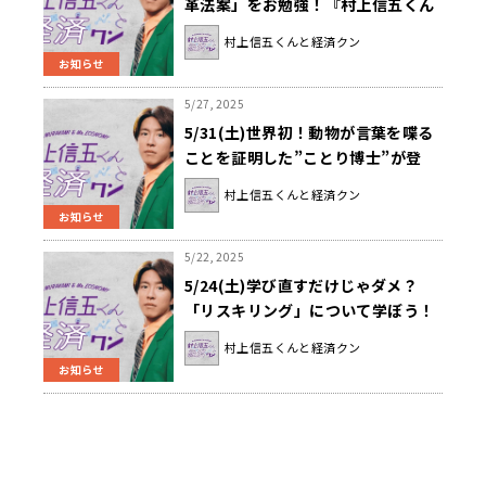
革法案」をお勉強！『村上信五くん
と経済クン』
村上信五くんと経済クン
お知らせ
5/27, 2025
5/31(土)世界初！動物が言葉を喋る
ことを証明した”ことり博士”が登
場！『村上信五くんと経済クン』
村上信五くんと経済クン
お知らせ
5/22, 2025
5/24(土)学び直すだけじゃダメ？
「リスキリング」について学ぼう！
『村上信五くんと経済クン』
村上信五くんと経済クン
お知らせ