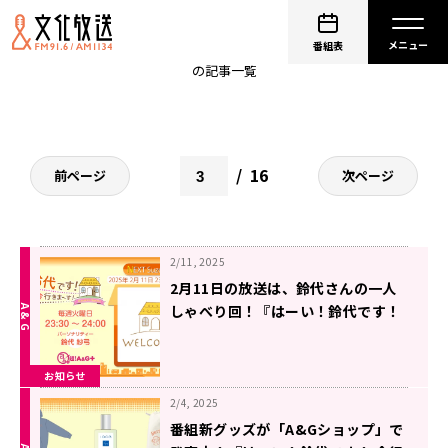
すずほめ
番組表
の記事一覧
16
前ページ
次ページ
2/11, 2025
2月11日の放送は、鈴代さんの一人
しゃべり回！『はーい！鈴代です！
今行きまーす！』
お知らせ
2/4, 2025
番組新グッズが「A&Gショップ」で