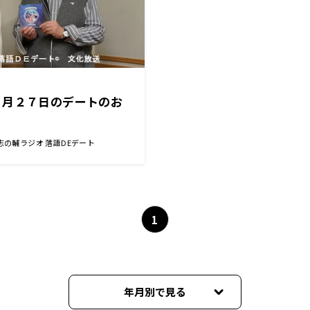
２月２７日のデートのお
志の輔ラジオ 落語DEデート
1
年月別で見る