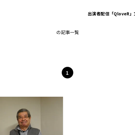
出演者
配信「QloveR」
たいこ腹
の記事一覧
1