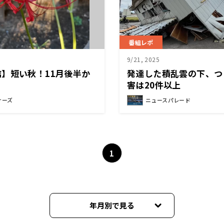
番組レポ
9/21, 2025
】短い秋！11月後半か
発達した積乱雲の下、つ
？
害は20件以上
サーズ
ニュースパレード
1
年月別で見る