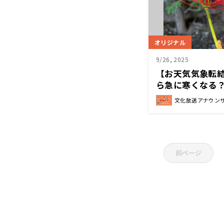
オリジナル
9/26, 2025
【お天気気象転結
ら急に寒くなる
文化放送アナウン
前ページ