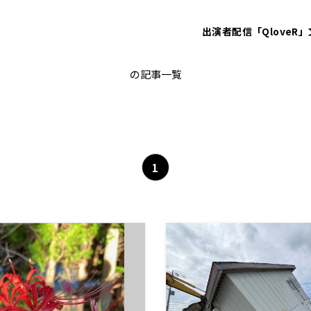
出演者
配信「QloveR」
つくば 突風被害
の記事一覧
1