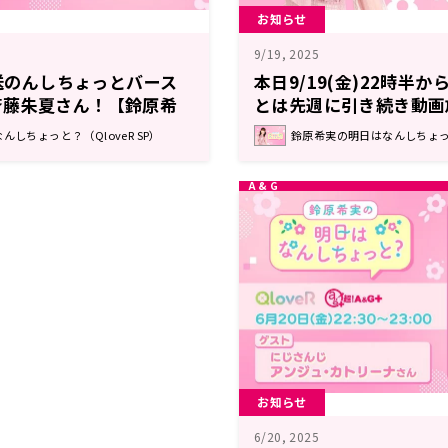
お知らせ
9/19, 2025
放送のんしちょっとバース
本日9/19(金)22時半
斉藤朱夏さん！【鈴原希
とは先週に引き続き動画
しちょっと？】
て『夏の終わりの”のん
しちょっと？（QloveR SP）
鈴原希実の明日はなんしちょっと？
します【鈴原希実の明日
と？】
お知らせ
6/20, 2025