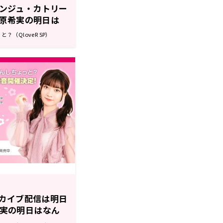
にアンジュ・カトリー
原希実の明日は
（QloveR SP）
カイブ配信は明日
原希実の明日はなん