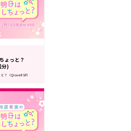
ちょっと？
送分)
（QloveR SP）