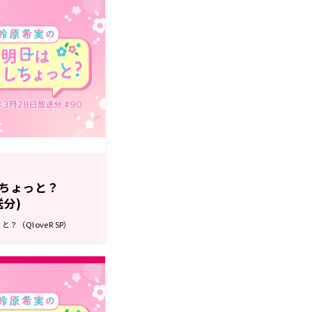
ちょっと？
送分)
（QloveR SP）