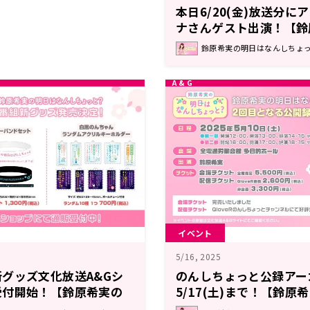
本日6/20(金)放送分
ナさんゲスト出演！【鈴
なんしちょっと？】
鈴原希実の明日はなんしちょっと？
イベント
5/16, 2025
グッズ文化放送A&Gシ
のんしちょっと公録アー
受付開始！【鈴原希実の
5/17(土)まで！【鈴
ょっと？】
しちょっと？】