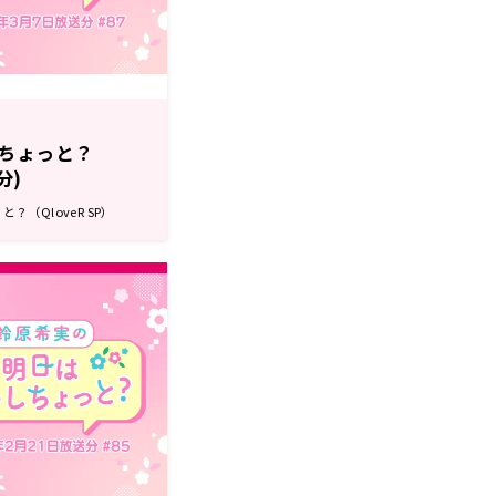
ちょっと？
分)
（QloveR SP）