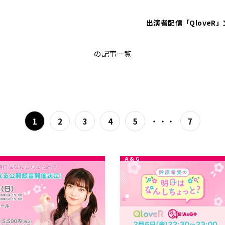
出演者
配信「QloveR」
のんしちょっと
の記事一覧
・・・
1
2
3
4
5
7