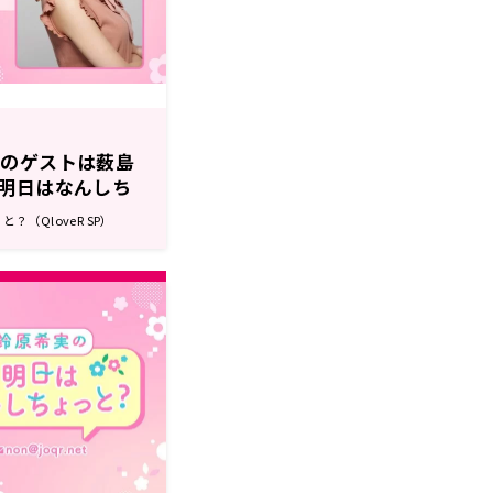
放送のゲストは薮島
明日はなんしち
（QloveR SP）