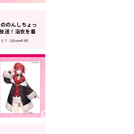
からののんしちょっ
放送！浴衣を着
涼祭”』をお送り
（QloveR SP）
はなんしちょっ