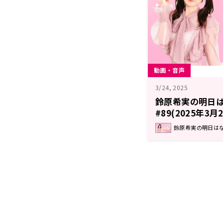
動画・音声
3/24, 2025
鈴原希実の明日
#89(2025年3
鈴原希実の明日はなん