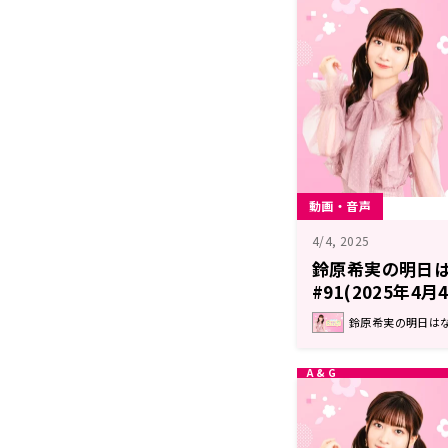
動画・音声
4/4, 2025
鈴原希実の明日
#91(2025年4
鈴原希実の明日はなん