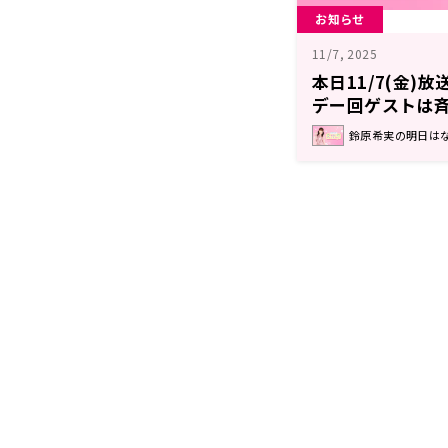
お知らせ
11/7, 2025
本日11/7(金)
デー回ゲストは
実の明日はなん
鈴原希実の明日はなん