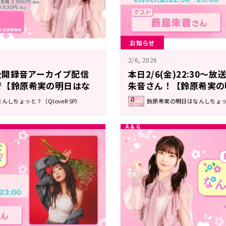
お知らせ
2/6, 2026
公開録音アーカイブ配信
本日2/6(金)22:30～
まで【鈴原希実の明日はな
朱音さん！【鈴原希実の
】
ょっと？】
しちょっと？（QloveR SP）
鈴原希実の明日はなんしちょっと？