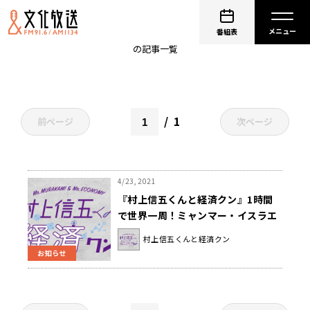
ひとりにしないよ
番組表
の記事一覧
1
前ページ
次ページ
4/23, 2021
『村上信五くんと経済クン』1時間
で世界一周！ミャンマー・イスラエ
ル・ニューヨークからのワールドリ
村上信五くんと経済クン
ポート！
お知らせ