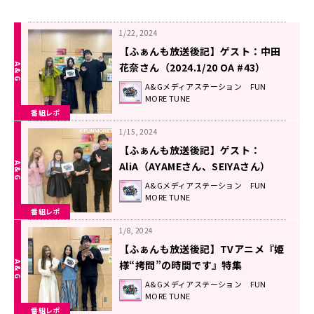
1/22, 2024
【ふぁんも放送後記】ゲスト：中田
花奈さん（2024.1/20 OA #43）
A&Gメディアステーション FUN
MORE TUNE
番組レポ
1/15, 2024
【ふぁんも放送後記】ゲスト：
AliA（AYAMEさん、SEIYAさん）
（2024.1/13 OA #42）
A&Gメディアステーション FUN
MORE TUNE
番組レポ
1/8, 2024
【ふぁんも放送後記】TVアニメ『姫
様“拷問”の時間です』特集
（2024.1/6 OA #41）
A&Gメディアステーション FUN
MORE TUNE
番組レポ