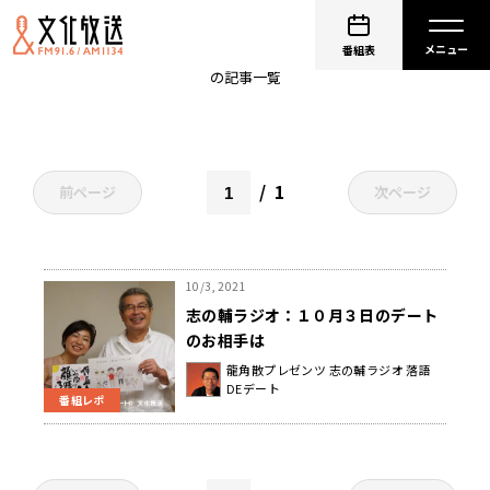
みのわあい。
番組表
の記事一覧
1
前ページ
次ページ
10/3, 2021
志の輔ラジオ：１０月３日のデート
のお相手は
龍角散プレゼンツ 志の輔ラジオ 落語
DEデート
番組レポ