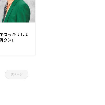
捨離でスッキリしよ
済クン』
次ページ