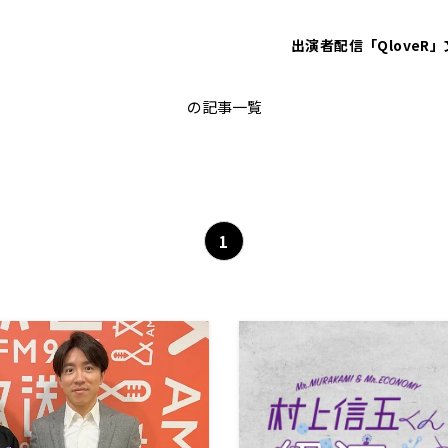
出演者
配信「QloveR」
やましたひでこ
の記事一覧
1