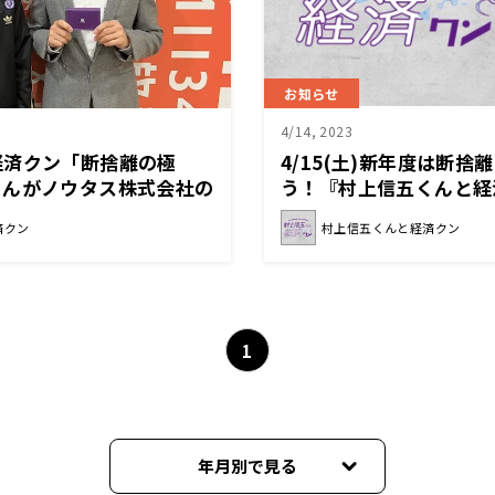
お知らせ
4/14, 2023
経済クン「断捨離の極
4/15(土)新年度は断
さんがノウタス株式会社の
う！『村上信五くんと経
非常勤）に就任！」
済クン
村上信五くんと経済クン
1
年月別で見る