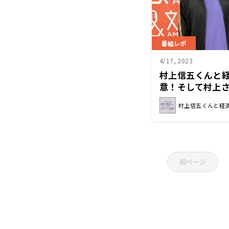
番組レポ
4/17, 2023
村上信五くんと
意！そして村上
事業開発担当（
村上信五くんと経
前ページ