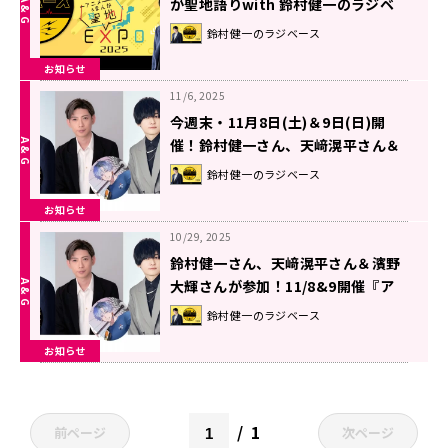
が聖地語りwith 鈴村健一のラジベ
ース』
鈴村健一のラジベース
お知らせ
11/6, 2025
今週末・11月8日(土)＆9日(日)開
催！鈴村健一さん、天﨑滉平さん＆
濱野大輝さん出演『アニメ＆まんが
鈴村健一のラジベース
聖地EXPO 2025』
お知らせ
10/29, 2025
鈴村健一さん、天﨑滉平さん＆濱野
大輝さんが参加！11/8&9開催『ア
ニメ＆まんが聖地EXPO 2025』
鈴村健一のラジベース
お知らせ
1
前ページ
次ページ