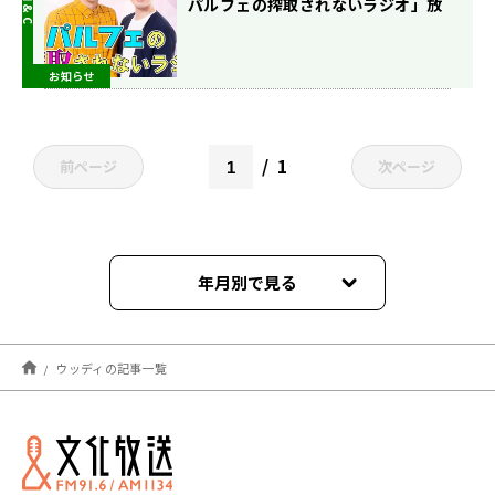
パルフェの搾取されないラジオ」放
送決定！
お知らせ
1
前ページ
次ページ
年月別で見る
2022年01月
ウッディの記事一覧