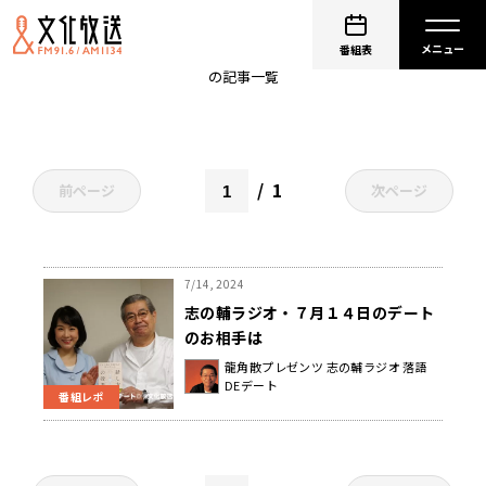
エグゼクティブメディアトレーナー
番組表
の記事一覧
1
前ページ
次ページ
7/14, 2024
志の輔ラジオ・７月１４日のデート
のお相手は
龍角散プレゼンツ 志の輔ラジオ 落語
DEデート
番組レポ