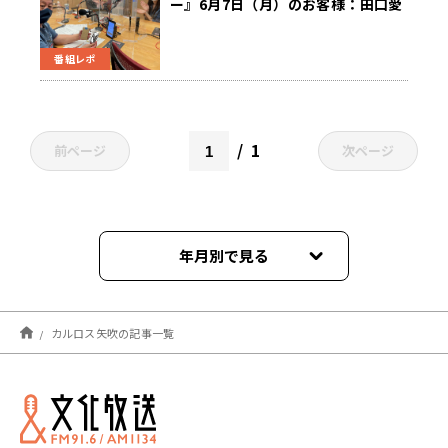
ー』6月7日（月）のお客様：田口愛
さん（MAAHA chocolate代表）・
カルロス矢吹さん（ライター）
番組レポ
1
前ページ
次ページ
年月別で見る
2022年10月
カルロス矢吹の記事一覧
2021年06月