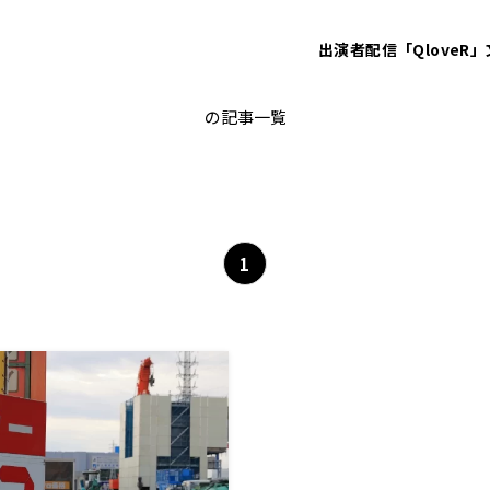
出演者
配信「QloveR」
ガソリン減税
の記事一覧
1