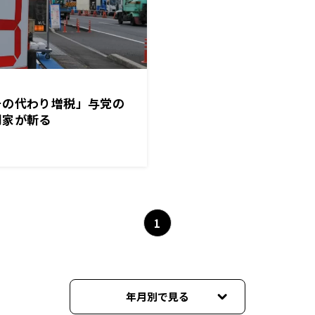
その代わり増税」与党の
門家が斬る
1
年月別で見る