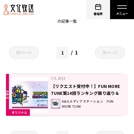
ギルドロップス
番組表
の記事一覧
1
前ページ
次ページ
7/3, 2023
【リクエスト受付中！】FUN MORE
TUNE第14回ランキング振り返り＆
第15回 注目楽曲紹介
A&Gメディアステーション FUN
MORE TUNE
オリジナル