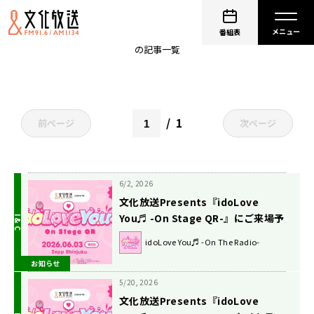
クマリデパート
番組表
の記事一覧
1
前ページ
次ページ
6/2, 2026
文化放送Presents『idoLove
You♬ -On Stage QR-』にご来場予
定の皆様へ公演開催に関するお知ら
idoLove You♬ -On The Radio-
せ
お知らせ
5/20, 2026
文化放送Presents『idoLove