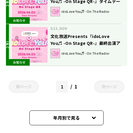
You♬ -On Stage QR-』タイムテー
ブル発表！
idoLove You♬ -On The Radio-
お知らせ
5/13, 2026
文化放送Presents『idoLove
You♬ -On Stage QR-』最終出演ア
ーティスト発表！
idoLove You♬ -On The Radio-
お知らせ
1
前ページ
次ページ
年月別で見る