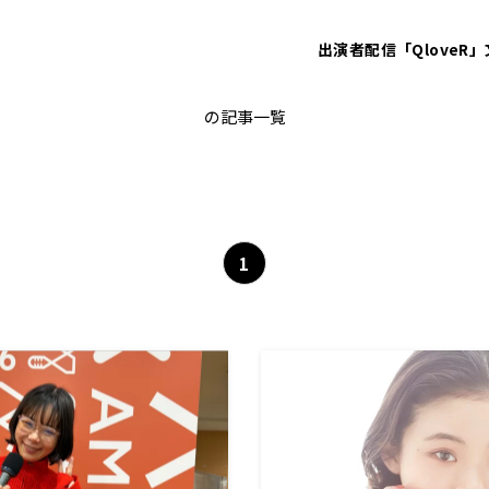
出演者
配信「QloveR」
スナック趣里
の記事一覧
1