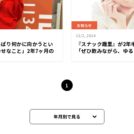
お知らせ
12/2, 2024
っぱり何かに向かうとい
『スナック趣里』が2年
せなこと」2年7ヶ月の
「ぜひ飲みながら、ゆる
来事とは？
けますとうれしいです」1
午後7時～放送
1
年月別で見る