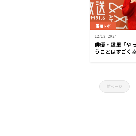
番組レポ
12/13, 2024
俳優・趣里「や
うことはすごく幸
間ににあった出
前ページ