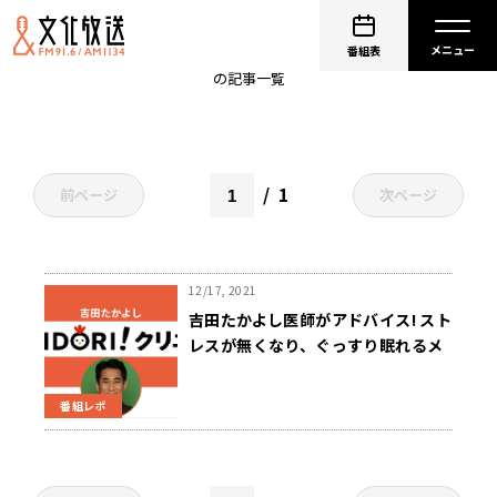
セスキテルペン
番組表
の記事一覧
1
前ページ
次ページ
12/17, 2021
吉田たかよし医師がアドバイス! スト
レスが無くなり、ぐっすり眠れるメ
ンタル医学の最新研究
番組レポ