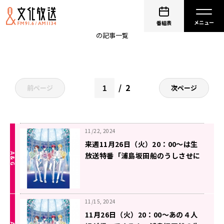
センラ
番組表
の記事一覧
2
前ページ
次ページ
11/22, 2024
来週11月26日（火）20：00～は生
放送特番「浦島坂田船のうしさせに
ぎにぎ」！テーマメールも募集！
11/15, 2024
11月26日（火）20：00～あの４人