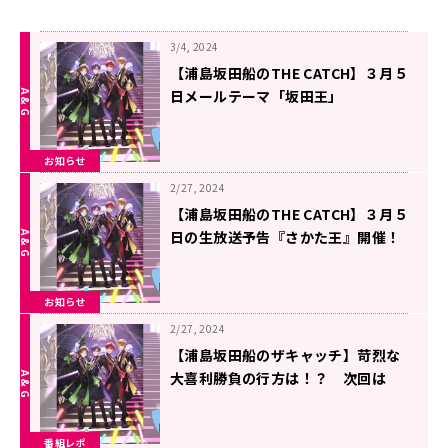
3/4, 2024
【浦島坂田船のTHE CATCH】３月５
日メールテーマ「坂田王」
お知らせ
2/27, 2024
【浦島坂田船のTHE CATCH】３月５
日の生放送予告『さかた王』開催！
お知らせ
2/27, 2024
【浦島坂田船のザキャッチ】苛烈な
大喜利勝負の行方は！？ 次回は
「さかた王」開催！！
番組レポ