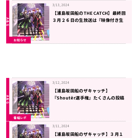
3/13, 2024
【浦島坂田船のTHE CATCH】最終回
３月２６日の生放送は『映像付き生
放送』でお届け！ メールテーマ３
種類も大募集！！
お知らせ
3/12, 2024
【浦島坂田船のザキャッチ】
『Shoutër選手権』たくさんの投稿
ありがとうございました！ 次回は
収録回「センラ王」！！
番組レポ
3/11, 2024
【浦島坂田船のザキャッチ】３月１