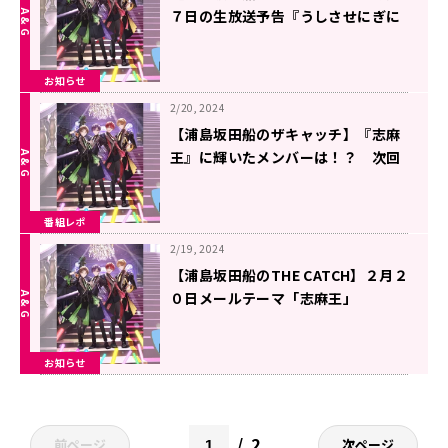
７日の生放送予告『うしさせにぎに
ぎ・大喜利グランプリ』開催！
お知らせ
2/20, 2024
【浦島坂田船のザキャッチ】『志麻
王』に輝いたメンバーは！？ 次回
は「大喜利グランプリ」開催！！
番組レポ
2/19, 2024
【浦島坂田船のTHE CATCH】２月２
０日メールテーマ「志麻王」
お知らせ
2
前ページ
次ページ