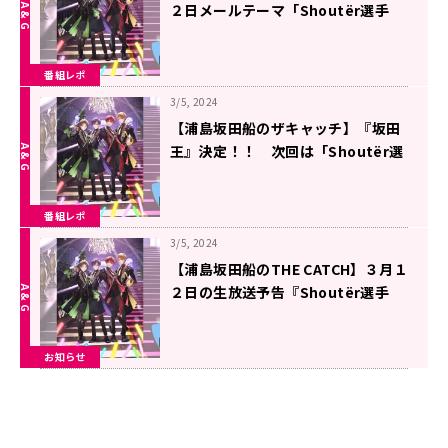
２日メールテーマ「Shoutër選手
権」＆３月１９日 収録回「センラ
王」
番組レポ
3/5, 2024
【浦島坂田船のザキャッチ】『坂田
王』決定！！ 次回は「Shoutër選
手権」開催！！ ３／１９放送「セ
ンラ王」の収録もあるよ！
番組レポ
3/5, 2024
【浦島坂田船のTHE CATCH】３月１
２日の生放送予告『Shoutër選手
権』開催！＆収録回「センラ王」の
お知らせ
お知らせ