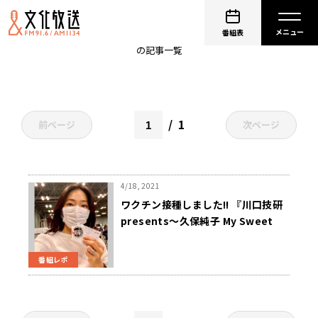
ダンスレッスン
番組表
の記事一覧
1
前ページ
次ページ
4/18, 2021
ワクチン接種しました!! 『川口技研
presents～久保純子 My Sweet
Home』
番組レポ