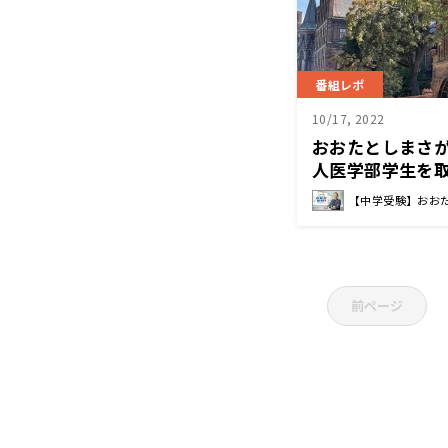
番組レポ
10/17, 2022
おおたとしまさ
人医学部学生を
ってどういうこ
【中学受験】おお
前ページ