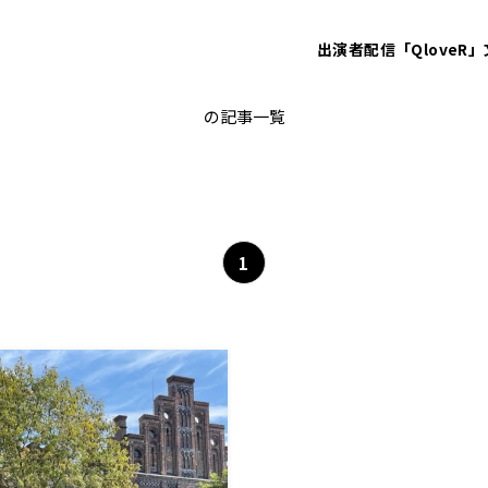
出演者
配信「QloveR」
チェコ
の記事一覧
1