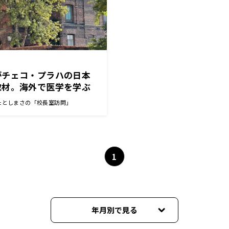
がチェコ・プラハの日本
取材。海外で医学を学ぶ
と？
たとしまさの「校長室訪問」
1
年月別で見る