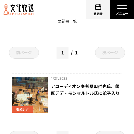
デデ・モンマルトル
番組表
の記事一覧
1
前ページ
次ページ
4/27, 2022
アコーディオン奏者桑山哲也氏、師
匠デデ・モンマルトル氏に弟子入り
する条件とは？
番組レポ