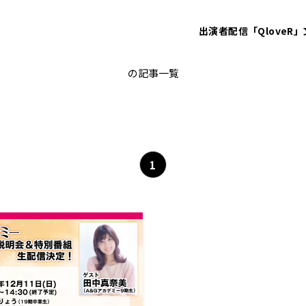
出演者
配信「QloveR」
デビュー
の記事一覧
1