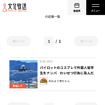
ナンパ
番組表
の記事一覧
1
前ページ
次ページ
9/20, 2022
パイロットのコスプレで外国人留学
生をナンパ わいせつ行為に及んだ
男性を逮捕
おはよう寺ちゃん
番組レポ