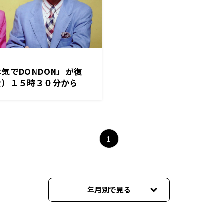
気でDONDON」が復
金）１５時３０分から
1
年月別で見る