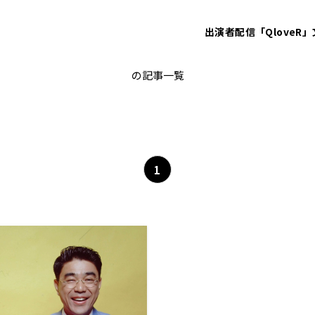
出演者
配信「QloveR」
ニュース探検番組
の記事一覧
1