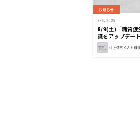
お知らせ
8/6, 2025
8/9(土)「糖
識をアップデー
済クン』
村上信五くんと経