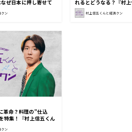
はなぜ日本に押し寄せて
れるとどうなる？『村上
上信五くんと経済クン』
クン』
済クン
村上信五くんと経済クン
界に革命？料理の”仕込
スを特集！『村上信五くん
済クン