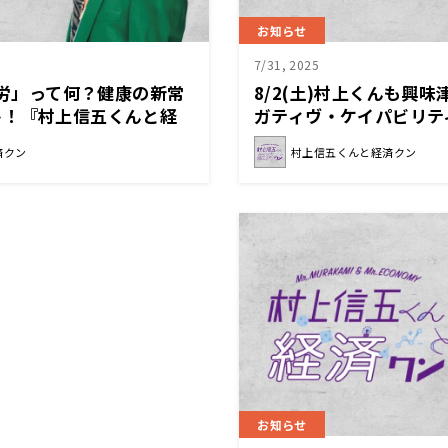
お知らせ
7/31, 2025
質疲労」って何？健康の新常
8/2(土)村上くんも興
ト！『村上信五くんと経
ガティヴ・ケイパビリテ
『村上信五くんと経済ク
済クン
村上信五くんと経済クン
お知らせ