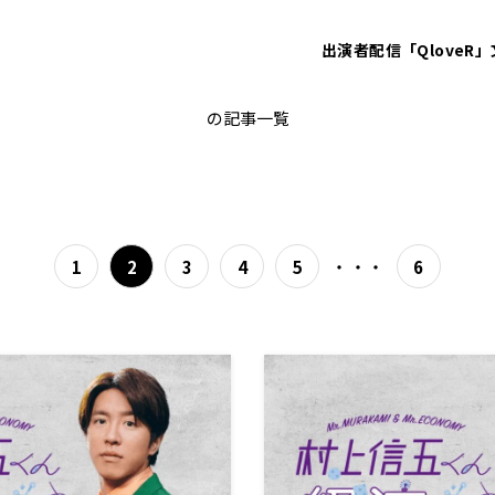
出演者
配信「QloveR」
ノウタス
の記事一覧
・・・
1
2
3
4
5
6