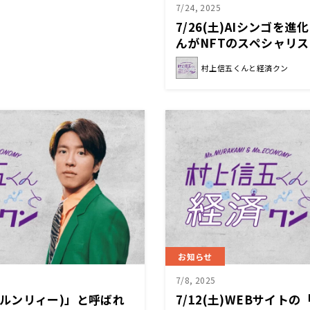
7/24, 2025
7/26(土)AIシンゴを
んがNFTのスペシャリ
ます！『村上信五くんと
村上信五くんと経済クン
お知らせ
7/8, 2025
潤日(ルンリィー)」と呼ばれ
7/12(土)WEBサイトの