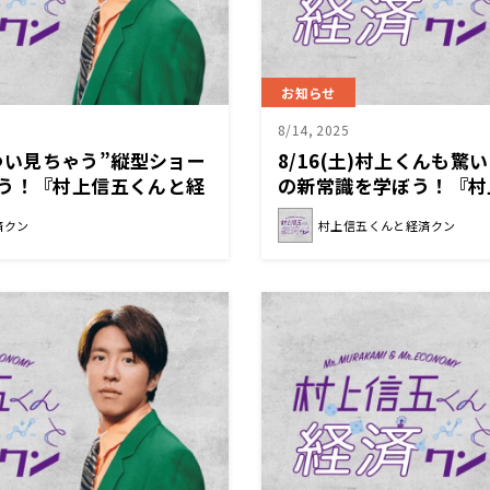
お知らせ
8/14, 2025
Sでつい見ちゃう”縦型ショー
8/16(土)村上くんも
ぼう！『村上信五くんと経
の新常識を学ぼう！『村
済クン』
済クン
村上信五くんと経済クン