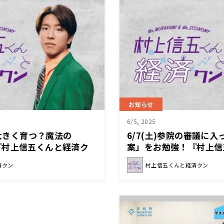
お知らせ
6/5, 2025
が大きく育つ？魔法の
6/7(土)参院の審議に
『村上信五くんと経済ク
案」をお勉強！『村上信
ン』
済クン
村上信五くんと経済クン