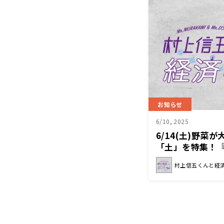
お知らせ
6/10, 2025
6/14(土)野菜
「土」を特集！
ン』
村上信五くんと経