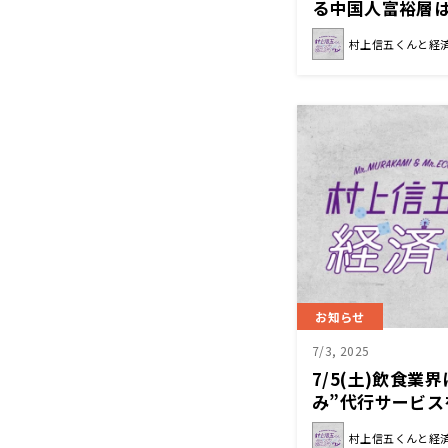
る中国人富裕層
いるのか？『村
村上信五くんと経
お知らせ
7/3, 2025
7/5(土)飲食業
み”代行サービ
と経済クン』
村上信五くんと経