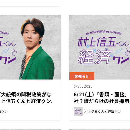
お知らせ
6/20, 2025
ンプ大統領の関税政策が与
6/21(土)「書類・面接
村上信五くんと経済クン』
社？謎だらけの社員採用
『村上信五くんと経済ク
済クン
村上信五くんと経済クン