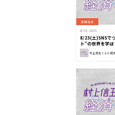
お知らせ
8/19, 2025
8/23(土)SN
ト”の世界を学
済クン』
村上信五くんと経