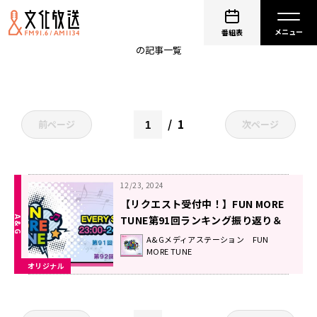
ノノア(CV: 鈴代紗弓)
番組表
の記事一覧
1
前ページ
次ページ
12/23, 2024
【リクエスト受付中！】FUN MORE
TUNE第91回ランキング振り返り＆
第92回 注目楽曲紹介
A&Gメディアステーション FUN
MORE TUNE
オリジナル