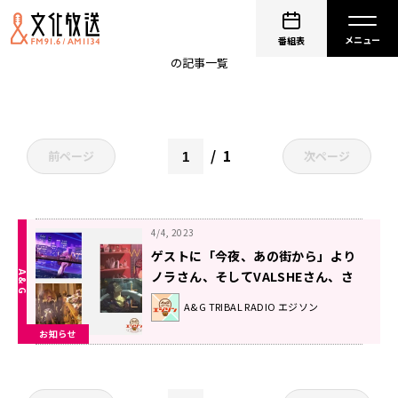
ノラ
番組表
の記事一覧
1
前ページ
次ページ
4/4, 2023
ゲストに「今夜、あの街から」より
ノラさん、そしてVALSHEさん、さ
らに「Paradox Live」より梶原岳人
A&G TRIBAL RADIO エジソン
さんが登場！エジソン4月8日
お知らせ