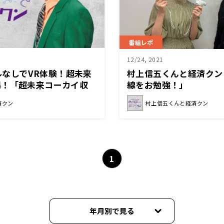
番組レポ
12/24, 2021
グルなしでVR体験！超未来
村上信五くんと経済クン
場！「超未来コーカイ収
線をお勉強！」
届け！『村上信五くんと
済クン
村上信五くんと経済クン
1
年月別で見る