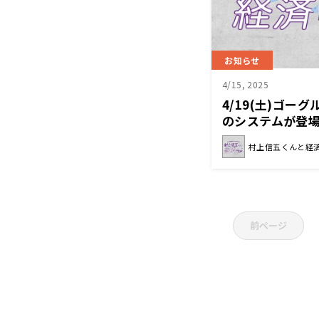
お知らせ
4/15, 2025
4/19(土)ゴー
のシステムが登
録」の模様をお
村上信五くんと経
経済クン』
前ページ