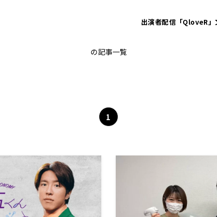
出演者
配信「QloveR」
バーチャル
の記事一覧
1