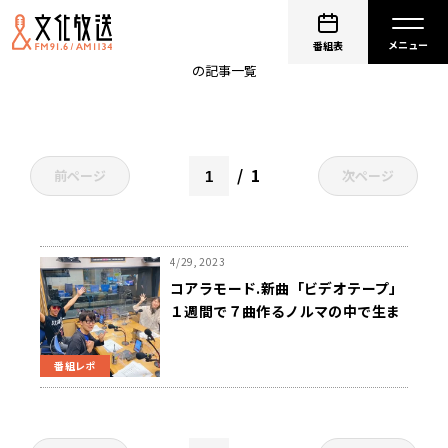
ビデオテープ
番組表
の記事一覧
1
前ページ
次ページ
4/29, 2023
コアラモード.新曲「ビデオテープ」
１週間で７曲作るノルマの中で生ま
れた！？
番組レポ