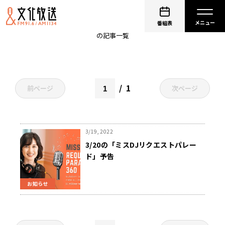
ブリティッシュロック
番組表
の記事一覧
1
前ページ
次ページ
3/19, 2022
3/20の「ミスDJリクエストパレー
ド」予告
お知らせ